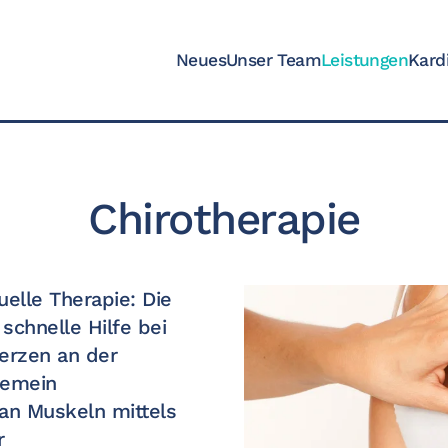
Neues
Unser Team
Leistungen
Kard
Chirotherapie
elle Therapie: Die
schnelle Hilfe bei
erzen an der
gemein
n Muskeln mittels
r