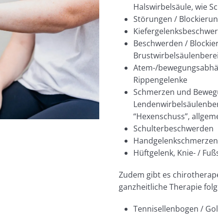
Halswirbelsäule, wie S
Störungen / Blockierun
Kiefergelenksbeschwe
Beschwerden / Blockier
Brustwirbelsäulenbere
Atem-/bewegungsabhän
Rippengelenke
Schmerzen und Bewegu
Lendenwirbelsäulenber
“Hexenschuss”, allgem
Schulterbeschwerden
Handgelenkschmerzen,
Hüftgelenk, Knie- / F
Zudem gibt es chirotherape
ganzheitliche Therapie fol
Tennisellenbogen / Go